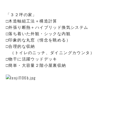
「３２坪の家」
□木造軸組工法＋構造計算
□外張り断熱＋ハイブリッド換気システム
□落ち着いた外観・シックな内観
□印象的な丸窓（情念を眺める）
□合理的な収納
（トイレのニッチ、ダイニングカウンタ）
□物干に活躍ウッドデッキ
□簡単・大容量２階小屋裏収納