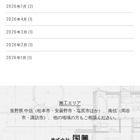
2026年7月
(2)
2026年4月
(1)
2026年3月
(1)
2026年2月
(1)
2026年1月
(1)
2025年12月
(3)
2025年10月
(2)
2025年8月
(1)
施工エリア
2025年7月
(3)
長野県 中信（松本市・安曇野市・塩尻市ほか）、 南信（岡谷
市・諏訪市）、 他の地域の方もご相談ください。
2025年5月
(1)
2025年4月
(2)
国興
株式会社