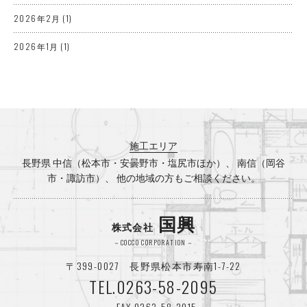
2026年2月
(1)
2026年1月
(1)
2025年12月
(3)
2025年10月
(2)
2025年8月
(1)
施工エリア
2025年7月
(3)
長野県 中信（松本市・安曇野市・塩尻市ほか）、 南信（岡谷
市・諏訪市）、 他の地域の方もご相談ください。
2025年5月
(1)
2025年4月
(2)
国興
株式会社
2025年3月
(1)
－COCCO CORPORATION－
〒399-0027 長野県松本市寿南1-7-22
2025年2月
(1)
TEL.0263-58-2095
2024年12月
(2)
FAX.0263-58-2015