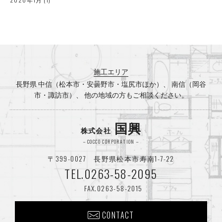
2025年12月
(3)
2025年10月
(2)
2025年8月
(1)
施工エリア
2025年7月
(3)
長野県 中信（松本市・安曇野市・塩尻市ほか）、 南信（岡谷
市・諏訪市）、 他の地域の方もご相談ください。
2025年5月
(1)
2025年4月
(2)
国興
株式会社
2025年3月
(1)
－COCCO CORPORATION－
〒399-0027 長野県松本市寿南1-7-22
2025年2月
(1)
TEL.0263-58-2095
2024年12月
(2)
FAX.0263-58-2015
2024年8月
(2)
CONTACT