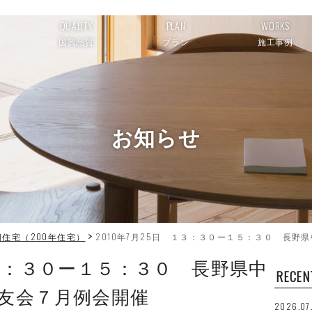
QUALITY
PLAN
WORKS
国興品質
プラン
施工事例
お知らせ
住宅（200年住宅）
2010年7月25日 １３：３０ー１５：３０ 長野
 １３：３０ー１５：３０ 長野県中
RECEN
友会７月例会開催
2026.07