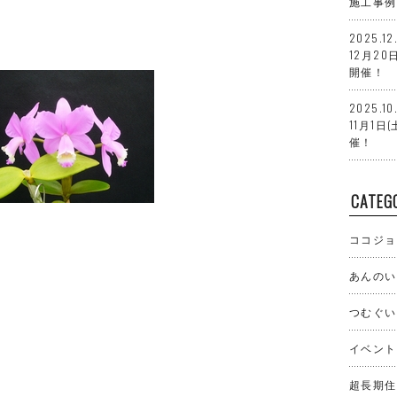
施工事例
2025.12
12月20
開催！
2025.10
11月1
催！
CATEG
ココジョ
あんのい
つむぐい
イベント
超長期住