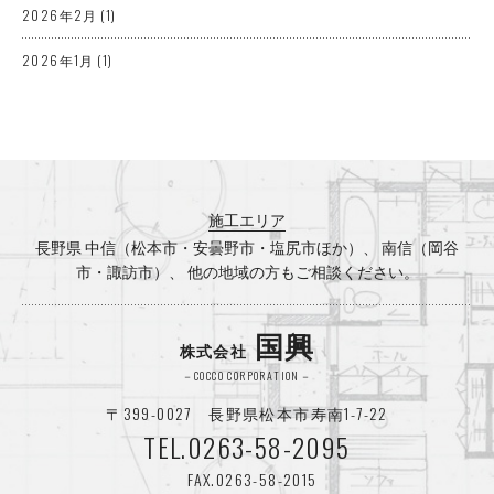
2026年2月
(1)
2026年1月
(1)
2025年12月
(3)
2025年10月
(2)
2025年8月
(1)
施工エリア
2025年7月
(3)
長野県 中信（松本市・安曇野市・塩尻市ほか）、 南信（岡谷
市・諏訪市）、 他の地域の方もご相談ください。
2025年5月
(1)
2025年4月
(2)
国興
株式会社
2025年3月
(1)
－COCCO CORPORATION－
〒399-0027 長野県松本市寿南1-7-22
2025年2月
(1)
TEL.0263-58-2095
2024年12月
(2)
FAX.0263-58-2015