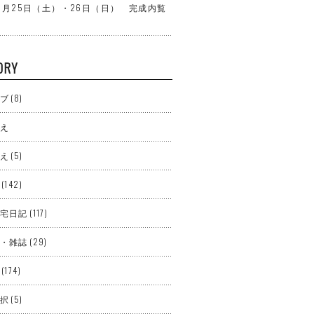
年10月25日（土）・26日（日） 完成内覧
ORY
ブ
(8)
え
え
(5)
(142)
宅日記
(117)
・雑誌
(29)
(174)
択
(5)