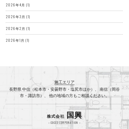
2026年4月
(1)
2026年3月
(1)
2026年2月
(1)
2026年1月
(1)
2025年12月
(3)
2025年10月
(2)
2025年8月
(1)
施工エリア
2025年7月
(3)
長野県 中信（松本市・安曇野市・塩尻市ほか）、 南信（岡谷
市・諏訪市）、 他の地域の方もご相談ください。
2025年5月
(1)
2025年4月
(2)
国興
株式会社
2025年3月
(1)
－COCCO CORPORATION－