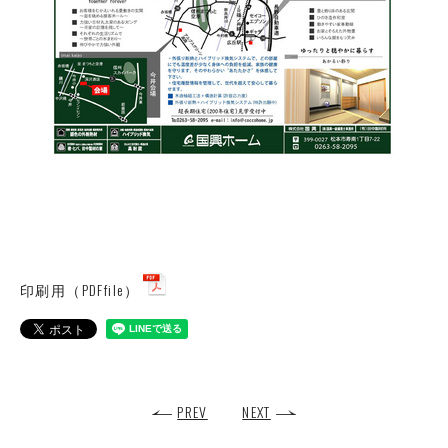
印刷用（PDFfile）
PREV
NEXT