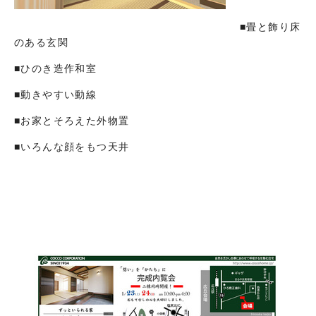
■畳と飾り床
のある玄関
■ひのき造作和室
■動きやすい動線
■お家とそろえた外物置
■いろんな顔をもつ天井