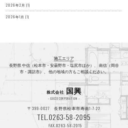
2026年2月
(1)
2026年1月
(1)
2025年12月
(3)
2025年10月
(2)
2025年8月
(1)
施工エリア
2025年7月
(3)
長野県 中信（松本市・安曇野市・塩尻市ほか）、 南信（岡谷
市・諏訪市）、 他の地域の方もご相談ください。
2025年5月
(1)
2025年4月
(2)
国興
株式会社
2025年3月
(1)
－COCCO CORPORATION－
〒399-0027 長野県松本市寿南1-7-22
2025年2月
(1)
TEL.0263-58-2095
2024年12月
(2)
FAX.0263-58-2015