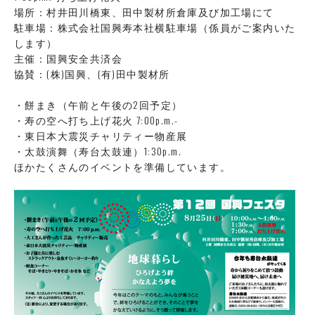
場所：村井田川橋東、田中製材所倉庫及び加工場にて
駐車場：株式会社国興寿本社横駐車場（係員がご案内いた
します）
主催：国興安全共済会
協賛：(株)国興、(有)田中製材所
・餅まき（午前と午後の2回予定）
・寿の空へ打ち上げ花火 7:00p.m.-
・東日本大震災チャリティー物産展
・太鼓演舞（寿台太鼓連）1:30p.m.
ほかたくさんのイベントを準備しています。