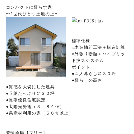
コンパクトに暮らす家
〜4世代ひとつ土地の上〜
標準仕様
○木造軸組工法＋構造計算
○外張り断熱＋ハイブリッ
ド換気システム
ポイント
●４人暮らし＠３０坪
●暮らしの高さ
●質感を大切にした建具
●収納たっぷり＠３０坪
●長期優良住宅認定
●太陽光発電（３．８４kw）
●県産材利用の家（５０％以上）
箕輪会場【フリー】