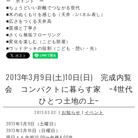
ー ポイント ー
■ちょうどいい距離でつながる世代
■木のぬくもりを感じる（天井：Jパネル表し）
■広さをつくる天井高
■質感と丁寧さ
■さくら無垢フローリング
■変化を楽しむ（こども部屋）
■ウッドデッキの役割（こども・憩い・光）
2013年3月9日(土)10日(日) 完成内覧
会 コンパクトに暮らす家 ｰ4世代
ひとつ土地の上ｰ
|
お知らせ
|
イベント
2013.03.02
2013年3月9日（土曜日）
2013年3月10日（日曜日）
両日とも午前10:00〜午後4:00迄。