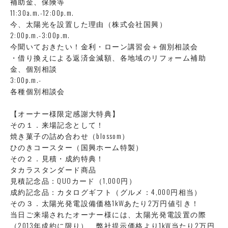
補助金、保険等
11:30a.m.-12:00p.m.
今、太陽光を設置した理由（株式会社国興）
2:00p.m.-3:00p.m.
今聞いておきたい！金利・ローン講習会＋個別相談会
・借り換えによる返済金減額、各地域のリフォーム補助
金、個別相談
3:00p.m.-
各種個別相談会
【オーナー様限定感謝大特典】
その１．来場記念として！
焼き菓子の詰め合わせ（blossom）
ひのきコースター（国興ホーム特製）
その２．見積・成約特典！
タカラスタンダード商品
見積記念品：QUOカード（1,000円）
成約記念品：カタログギフト（グルメ：4,000円相当）
その３．太陽光発電設備価格1kWあたり2万円値引き！
当日ご来場されたオーナー様には、太陽光発電設置の際
（2013年成約に限り）、弊社提示価格より1kW当たり2万円