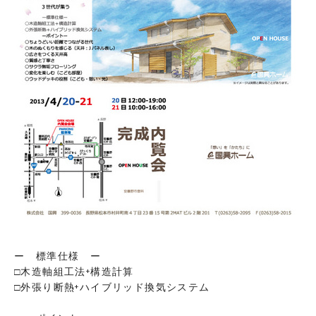
ー 標準仕様 ー
□木造軸組工法+構造計算
□外張り断熱+ハイブリッド換気システム