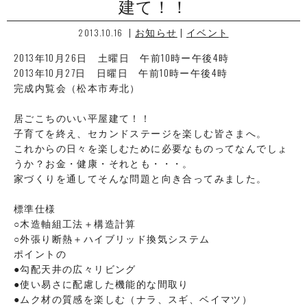
建て！！
|
お知らせ
|
イベント
2013.10.16
2013年10月26日 土曜日 午前10時ー午後4時
2013年10月27日 日曜日 午前10時ー午後4時
完成内覧会（松本市寿北）
居ごこちのいい平屋建て！！
子育てを終え、セカンドステージを楽しむ皆さまへ。
これからの日々を楽しむために必要なものってなんでしょ
うか？お金・健康・それとも・・・。
家づくりを通してそんな問題と向き合ってみました。
標準仕様
○木造軸組工法＋構造計算
○外張り断熱＋ハイブリッド換気システム
ポイントの
●勾配天井の広々リビング
●使い易さに配慮した機能的な間取り
●ムク材の質感を楽しむ（ナラ、スギ、ベイマツ）