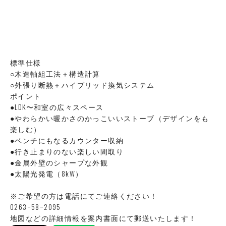
標準仕様
○木造軸組工法＋構造計算
○外張り断熱＋ハイブリッド換気システム
ポイント
●LDK〜和室の広々スペース
●やわらかい暖かさのかっこいいストーブ（デザインをも
楽しむ）
●ベンチにもなるカウンター収納
●行き止まりのない楽しい間取り
●金属外壁のシャープな外観
●太陽光発電（8kW）
※ご希望の方は電話にてご連絡ください！
0263ｰ58ｰ2095
地図などの詳細情報を案内書面にて郵送いたします！