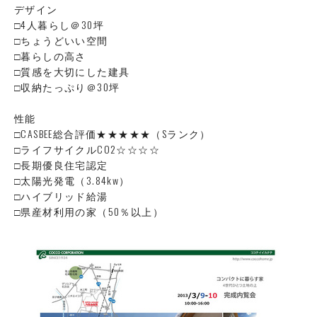
デザイン
□4人暮らし＠30坪
□ちょうどいい空間
□暮らしの高さ
□質感を大切にした建具
□収納たっぷり＠30坪
性能
□CASBEE総合評価★★★★★（Sランク）
□ライフサイクルCO2☆☆☆☆
□長期優良住宅認定
□太陽光発電（3.84kw）
□ハイブリッド給湯
□県産材利用の家（50％以上）