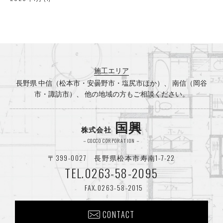
2025年12月
(3)
2025年10月
(2)
2025年8月
(1)
施工エリア
2025年7月
(3)
長野県 中信（松本市・安曇野市・塩尻市ほか）、 南信（岡谷
市・諏訪市）、 他の地域の方もご相談ください。
2025年5月
(1)
2025年4月
(2)
国興
株式会社
2025年3月
(1)
－COCCO CORPORATION－
〒399-0027 長野県松本市寿南1-7-22
2025年2月
(1)
TEL.0263-58-2095
2024年12月
(2)
FAX.0263-58-2015
2024年8月
(2)
CONTACT
2024年7月
(1)