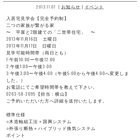
|
お知らせ
|
イベント
2013.11.07
入居宅見学会【完全予約制】
二つの家族が繋がる家
〜 平屋と2階建ての「二世帯住宅」 〜
2013年11月16日 土曜日
2013年11月17日 日曜日
見学可能時間帯（両日とも）
1:午前10:00ー午後12:00
2:午後1:00ー午後3:00
3:午後3:00ー午後4:00（午後5:00から午後4:00へ変更しま
した。）
お電話にてご希望時間帯を教えて下さい。
0263-58-2095【担当：横山】
ご予約いただいた方へ詳細を送付いたします。
標準仕様
○木造軸組工法＋国興システム
○外張り断熱＋ハイブリッド換気システム
ポイント