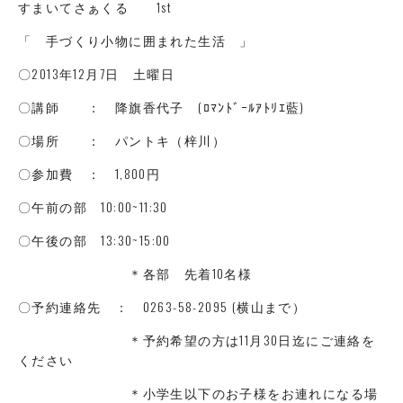
すまいてさぁくる 1st
「 手づくり小物に囲まれた生活 」
〇2013年12月7日 土曜日
〇講師 ： 降旗香代子 (ﾛﾏﾝﾄﾞｰﾙｱﾄﾘｴ藍)
〇場所 ： パントキ（梓川）
〇参加費 ： 1,800円
〇午前の部 10:00~11:30
〇午後の部 13:30~15:00
＊各部 先着10名様
〇予約連絡先 ： 0263-58-2095 (横山まで）
＊予約希望の方は11月30日迄にご連絡を
ください
＊小学生以下のお子様をお連れになる場